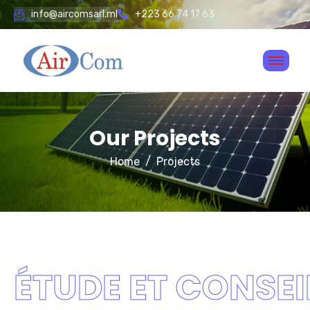
info@aircomsarl.ml
+223 66 74 17 63
Our Projects
Home
Projects
ÉTUDE ET CONSEI