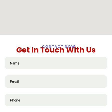
CONTACT NOW
G
e
t
I
n
T
o
u
c
h
W
i
t
h
U
s