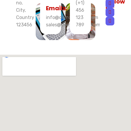
Follow
no,
(+1)
Us:
Emails:
City,
456
Country
info@domainname.com
123
123456
sales@domainname.com
789